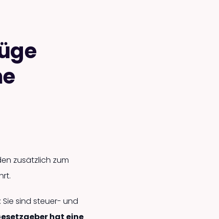
züge
ne
nden zusätzlich zum
rt.
 Sie sind steuer- und
Gesetzgeber hat eine