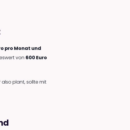
t
ro pro Monat und
hreswert von
600 Euro
also plant, sollte mit
nd