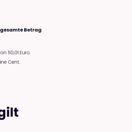
 gesamte Betrag
n 50,01 Euro.
eine Cent.
ilt