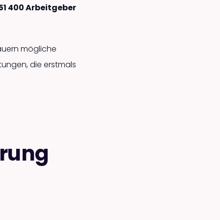
51 400 Arbeitgeber
lauern mögliche
itungen, die erstmals
erung