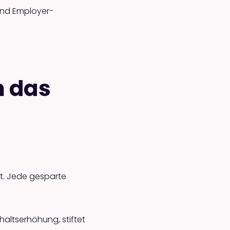
 und Employer-
h das
t. Jede gesparte
halts­erhöhung, stiftet