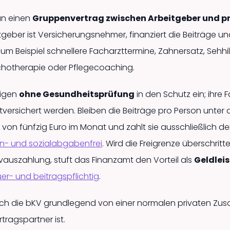
an einen
Gruppenvertrag zwischen Arbeitgeber und p
itgeber ist Versicherungsnehmer, finanziert die Beiträge un
m Beispiel schnellere Facharzt­termine, Zahnersatz, Sehhil
Psychotherapie oder Pflegecoaching.
eigen
ohne Gesundheits­prüfung
in den Schutz ein; ihre 
itversichert werden. Bleiben die Beiträge pro Person unter 
von fünfzig Euro im Monat und zahlt sie ausschließlich de
ohn- und sozialabgabenfrei
. Wird die Freigrenze überschrit
vauszahlung, stuft das Finanzamt den Vorteil als
Geldlei
uer- und beitrags­pflichtig
.
ch die bKV grundlegend von einer normalen privaten Zusat
tragspartner ist.