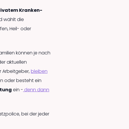
rivatem Kranken­
d wählt die
fen, Heil- oder
Familien können je nach
der aktuellen
r Arbeitgeber,
bleiben
ten oder besteht ein
stung
ein -
denn dann
zpolice, bei der jeder