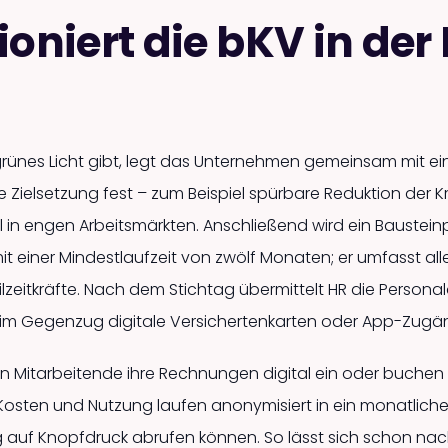
ioniert die bKV in der
rünes Licht gibt, legt das Unternehmen gemeinsam mit ein
e Zielsetzung fest – zum Beispiel spürbare Reduktion der K
eil in engen Arbeitsmärkten. Anschließend wird ein Baustei
it einer Mindestlaufzeit von zwölf Monaten; er umfasst all
eilzeitkräfte. Nach dem Stichtag übermittelt HR die Person
t im Gegenzug digitale Versichertenkarten oder App-Zugä
n Mitarbeitende ihre Rechnungen digital ein oder buchen ü
Kosten und Nutzung laufen anonymisiert in ein monatliche
auf Knopfdruck abrufen können. So lässt sich schon na