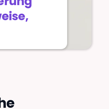
herung
eise,
che