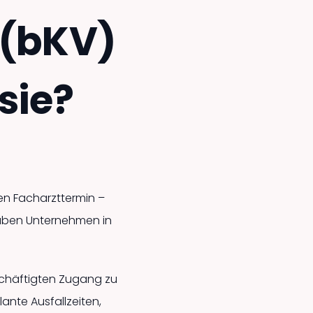
 (bKV)
sie?
nen Facharzttermin –
 haben Unternehmen in
schäftigten Zugang zu
ante Ausfallzeiten,