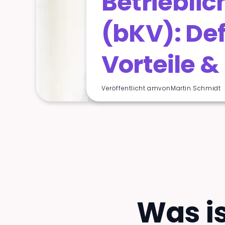
Betriebli
(bKV): Def
Vorteile &
Veröffentlicht am
von
Martin Schmidt
Was is