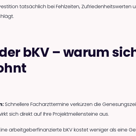
vestition tatsächlich bei Fehlzeiten, Zufriedenheits­werten
hlägt.
 der bKV – warum sic
ohnt
n:
Schnellere Facharzttermine verkürzen die Genesungs­zei
kt sich direkt auf Ihre Projektmeilen­steine aus.
 Eine arbeitgeber­finanzierte bKV kostet weniger als eine Ge