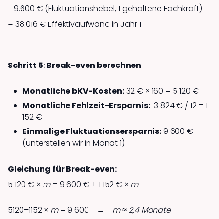
- 9.600 € (Fluktuationshebel, 1 gehaltene Fachkraft)
= 38.016 € Effektivaufwand in Jahr 1
Schritt 5: Break-even berechnen
Monatliche bKV-Kosten:
32 € × 160 = 5 120 €
Monatliche Fehlzeit-Ersparnis:
13 824 € / 12 = 1
152 €
Einmalige Fluktuations­ersparnis:
9 600 €
(unterstellen wir in Monat 1)
Gleichung für Break-even:
5 120 € ×
m
= 9 600 € + 1 152 € ×
m
5120–1152 ×
m
= 9 600 →
m ≈ 2,4 Monate