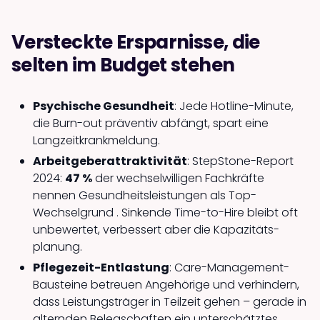
Versteckte Ersparnisse, die
selten im Budget stehen
Psychische Gesundheit
: Jede Hotline-Minute,
die Burn-out präventiv abfängt, spart eine
Langzeit­krankmeldung.
Arbeitgeber­attraktivität
: StepStone-Report
2024:
47 %
der wechsel­willigen Fachkräfte
nennen Gesundheits­leistungen als Top-
Wechselgrund . Sinkende Time-to-Hire bleibt oft
unbewertet, verbessert aber die Kapazitäts­
planung.
Pflegezeit-Entlastung
: Care-Management-
Bausteine betreuen Angehörige und verhindern,
dass Leistungsträger in Teilzeit gehen – gerade in
alternden Belegschaften ein unterschätztes