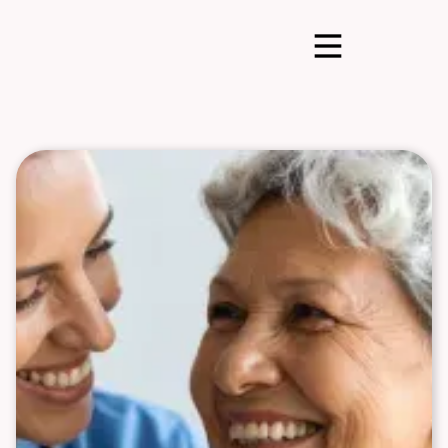
Leistungen
Ratgeber
Potentialanalyse
Guide herunterladen
Termin anfragen